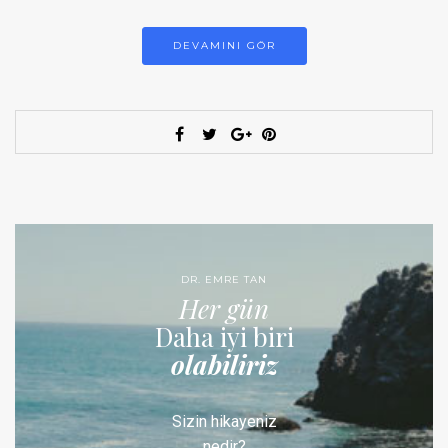
DEVAMINI GÖR
DR. EMRE TAN
Her gün
Daha iyi biri
olabiliriz
Sizin hikayeniz
nedir?