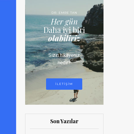
DR. EMRE TAN
Her gün
Daha iyi biri
olabiliriz
Sizin hikayeniz
nedir?
ILETIŞIM
Son Yazılar