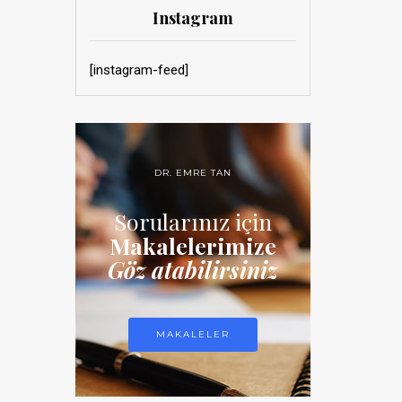
Instagram
[instagram-feed]
DR. EMRE TAN
Sorularınız için
Makalelerimize
Göz atabilirsiniz
MAKALELER