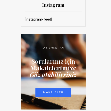
Instagram
[instagram-feed]
DR. EMRE TAN
Sorularınız için
Makalelerimize
Göz atabilirsiniz
MAKALELER