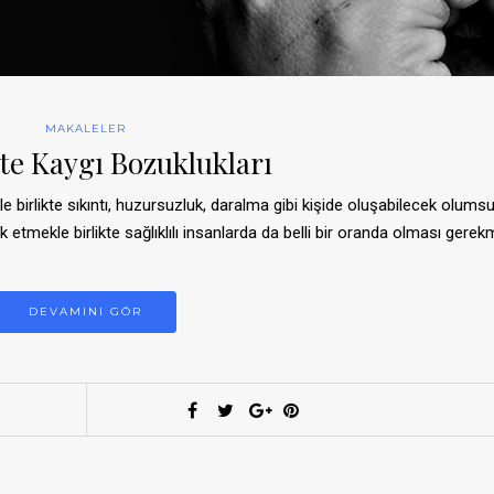
MAKALELER
te Kaygı Bozuklukları
 birlikte sıkıntı, huzursuzluk, daralma gibi kişide oluşabilecek olums
ik etmekle birlikte sağlıklılı insanlarda da belli bir oranda olması gerek
DEVAMINI GÖR