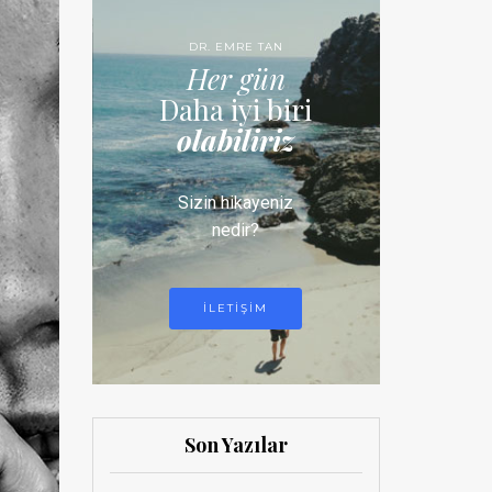
DR. EMRE TAN
Her gün
Daha iyi biri
olabiliriz
Sizin hikayeniz
nedir?
ILETIŞIM
Son Yazılar