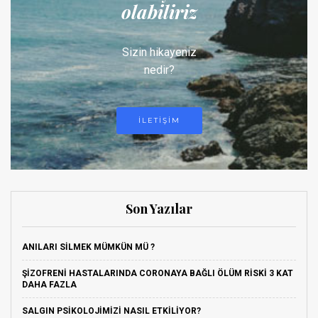
olabiliriz
Sizin hikayeniz
nedir?
ILETIŞIM
Son Yazılar
ANILARI SILMEK MÜMKÜN MÜ ?
ŞIZOFRENI HASTALARINDA CORONAYA BAĞLI ÖLÜM RISKI 3 KAT
DAHA FAZLA
SALGIN PSIKOLOJIMIZI NASIL ETKILIYOR?