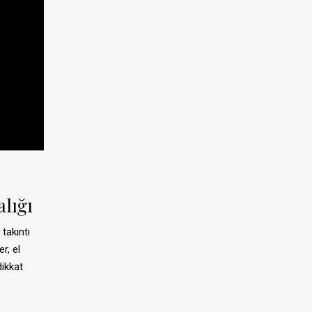
alığı
takıntı
r, el
ikkat