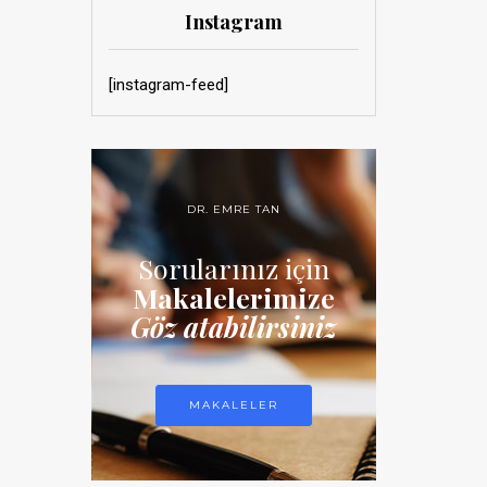
Instagram
[instagram-feed]
DR. EMRE TAN
Sorularınız için
Makalelerimize
Göz atabilirsiniz
MAKALELER