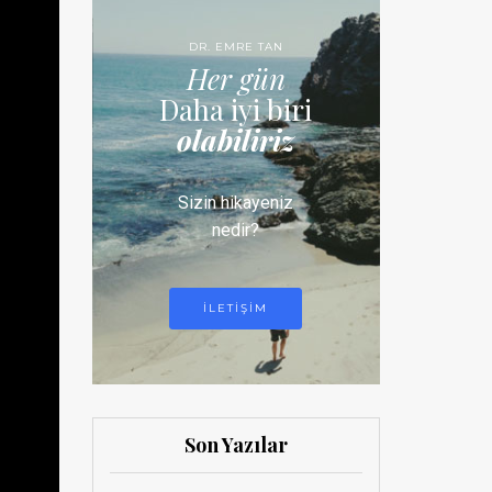
DR. EMRE TAN
Her gün
Daha iyi biri
olabiliriz
Sizin hikayeniz
nedir?
ILETIŞIM
Son Yazılar