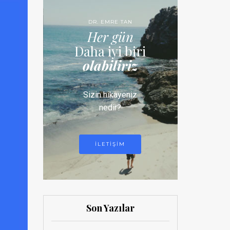
DR. EMRE TAN
Her gün
Daha iyi biri
olabiliriz
Sizin hikayeniz
nedir?
ILETIŞIM
Son Yazılar