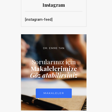
Instagram
[instagram-feed]
DR. EMRE TAN
Sorularınız için
Makalelerimize
Göz atabilirsiniz
MAKALELER