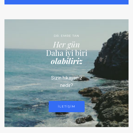
DR. EMRE TAN
Her gün
Daha iyi biri
olabiliriz
Sizin hikayeniz
nedir?
ILETIŞIM